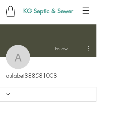
KG Septic & Sewer
More actions
Follow
aufabet888581008
aufabet888581008